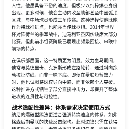
入性。他虽具备不俗的速度，但极少以纯粹爆点身份
出现。更多时候，他会主动内收至肋部甚至中圈弧顶
区域，与中场球员形成三角传递。这种选择使他既能
作为持球推进点，也能充当传球枢纽。2014年世界
杯对阵荷兰的季军战中，迪马利亚虽因伤缺席大部分
比赛，但此前小组赛阶段已展现出频繁回接、串联中
前场的特点。
在俱乐部层面，这一特质更为明显。效力皇马期间，
他常与莫德里奇、克罗斯形成左路轮转，通过斜向跑
动拉扯防线，而非一味下底。即便在曼联短暂效力
时，他也试图将球权导向中路，而非依赖个人突破。
这种推进方式牺牲了部分直接冲击力，却提升了整体
进攻的连贯性与可控性。
战术适配性差异：体系需求决定使用方式
纳尼的爆破型踢法更适合强调转换速度的体系，如弗
格森后期曼联的快速反击架构。此时边锋只需在获得