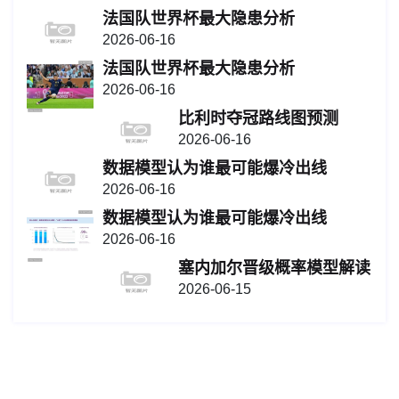
法国队世界杯最大隐患分析
2026-06-16
法国队世界杯最大隐患分析
2026-06-16
比利时夺冠路线图预测
2026-06-16
数据模型认为谁最可能爆冷出线
2026-06-16
数据模型认为谁最可能爆冷出线
2026-06-16
塞内加尔晋级概率模型解读
2026-06-15