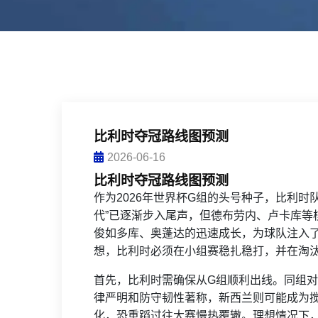
比利时夺冠路线图预测
2026-06-16
比利时夺冠路线图预测
作为2026年世界杯G组的头号种子，比利时
代”已逐渐步入尾声，但德布劳内、卢卡库等
俊如多库、奥蓬达的迅速成长，为球队注入
想，比利时必须在小组赛稳扎稳打，并在淘
首先，比利时需确保从G组顺利出线。同组
律严明和防守韧性著称，新西兰则可能成为
化，恐重蹈过往大赛慢热覆辙。理想情况下