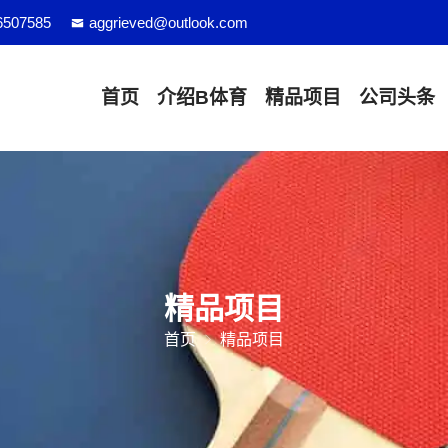
6507585
aggrieved@outlook.com
首页
介绍
B体育
精品项目
公司头条
精品项目
首页
精品项目