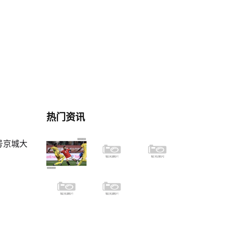
热门资讯
号京城大