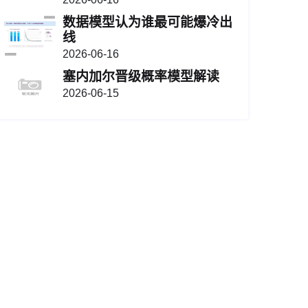
数据模型认为谁最可能爆冷出
线
2026-06-16
塞内加尔晋级概率模型解读
2026-06-15