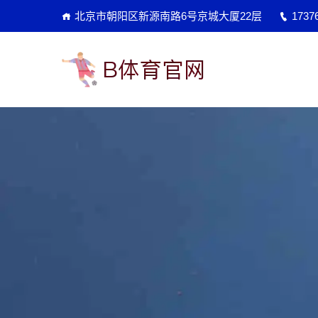
北京市朝阳区新源南路6号京城大厦22层
1737