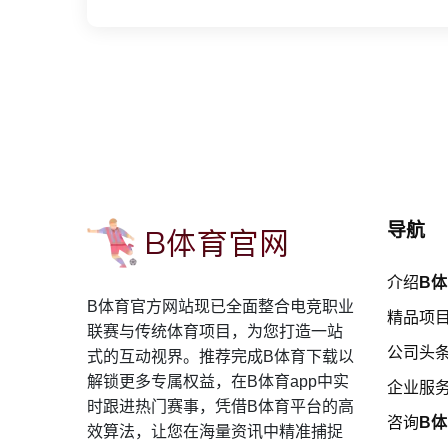
导航
介绍
B
B体育官方网站现已全面整合电竞职业
精品项
联赛与传统体育项目，为您打造一站
公司头
式的互动视界。推荐完成B体育下载以
解锁更多专属权益，在B体育app中实
企业服
时跟进热门赛事，凭借B体育平台的高
咨询
B
效算法，让您在海量资讯中精准捕捉