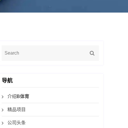
导航
介绍
B体育
精品项目
公司头条