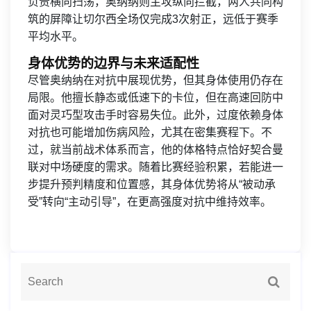
负责横向扫荡，奥纳纳则主攻纵向拦截，两人共同构
筑的屏障让切尔西全场仅完成3次射正，远低于赛季
平均水平。
身体优势的边界与未来适配性
尽管奥纳纳在对抗中展现优势，但其身体使用仍存在
局限。他擅长静态或低速下的卡位，但在高速回防中
面对灵巧型攻击手时容易失位。此外，过度依赖身体
对抗也可能增加伤病风险，尤其在密集赛程下。不
过，就当前战术体系而言，他的体格特点恰好契合曼
联对中场硬度的需求。随着比赛经验积累，若能进一
步提升预判精度和位置感，其身体优势将从“被动承
受”转向“主动引导”，在更高强度对抗中维持效率。