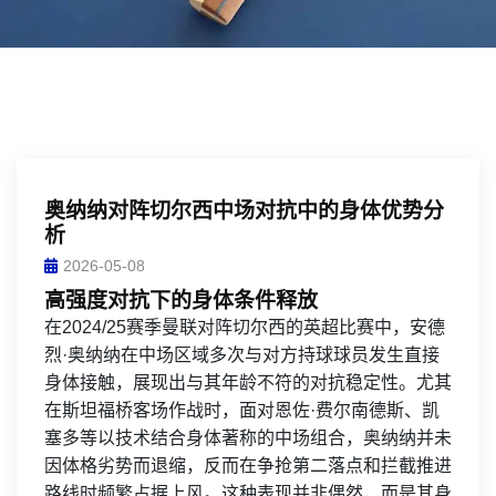
奥纳纳对阵切尔西中场对抗中的身体优势分
析
2026-05-08
高强度对抗下的身体条件释放
在2024/25赛季曼联对阵切尔西的英超比赛中，安德
烈·奥纳纳在中场区域多次与对方持球球员发生直接
身体接触，展现出与其年龄不符的对抗稳定性。尤其
在斯坦福桥客场作战时，面对恩佐·费尔南德斯、凯
塞多等以技术结合身体著称的中场组合，奥纳纳并未
因体格劣势而退缩，反而在争抢第二落点和拦截推进
路线时频繁占据上风。这种表现并非偶然，而是其身