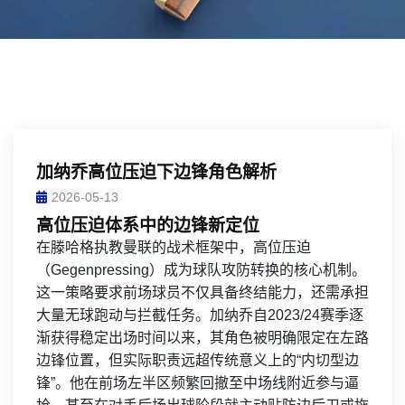
加纳乔高位压迫下边锋角色解析
2026-05-13
高位压迫体系中的边锋新定位
在滕哈格执教曼联的战术框架中，高位压迫
（Gegenpressing）成为球队攻防转换的核心机制。
这一策略要求前场球员不仅具备终结能力，还需承担
大量无球跑动与拦截任务。加纳乔自2023/24赛季逐
渐获得稳定出场时间以来，其角色被明确限定在左路
边锋位置，但实际职责远超传统意义上的“内切型边
锋”。他在前场左半区频繁回撤至中场线附近参与逼