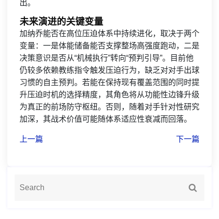
出。
未来演进的关键变量
加纳乔能否在高位压迫体系中持续进化，取决于两个
变量：一是体能储备能否支撑整场高强度跑动，二是
决策意识是否从“机械执行”转向“预判引导”。目前他
仍较多依赖教练指令触发压迫行为，缺乏对对手出球
习惯的自主预判。若能在保持现有覆盖范围的同时提
升压迫时机的选择精度，其角色将从功能性边锋升级
为真正的前场防守枢纽。否则，随着对手针对性研究
加深，其战术价值可能随体系适应性衰减而回落。
上一篇
下一篇