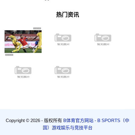
热门资讯
Copyright © 2026 - 版权所有
B体育官方网站 - B SPORTS（中
国）游戏娱乐与竞技平台