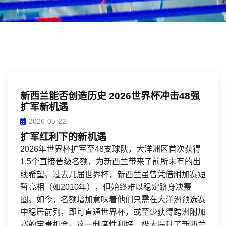
新西兰能否创造历史 2026世界杯冲击48强
扩军新机遇
2026-05-22
扩军红利下的新机遇
2026年世界杯扩军至48支球队，大洋洲区首次获得
1.5个直接晋级名额，为新西兰带来了前所未有的出
线希望。过去几届世界杯，新西兰虽曾凭借附加赛短
暂亮相（如2010年），但始终难以稳定跻身决赛
圈。如今，名额增加意味着他们只需在大洋洲预选赛
中稳居前列，即可直通世界杯，或至少获得跨洲附加
赛的宝贵机会。这一制度性利好，极大提升了新西兰