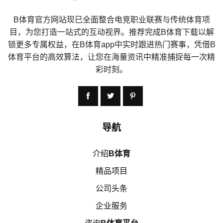
B体育官方网站现已全面整合电竞职业联赛与传统体育项
目，为您打造一站式的互动视界。推荐完成B体育下载以解
锁更多专属权益，在B体育app中实时跟进热门赛事，凭借B
体育平台的高效算法，让您在海量资讯中精准捕捉每一次精
彩时刻。
导航
介绍
B体育
精品项目
公司头条
企业服务