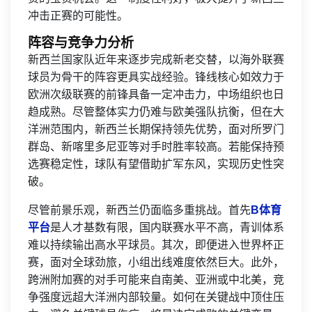
冲击正赛的可能性。
阵容与竞争力分析
新西兰国家队近年来逐步完成新老交替，以海外联赛
球员为骨干的阵容更具实战经验。锋线核心如效力于
欧洲次级联赛的前锋具备一定冲击力，中场组织也日
趋成熟。尽管整体实力仍难与欧美强队抗衡，但在大
洋洲范围内，新西兰长期保持领先优势，面对所罗门
群岛、新喀里多尼亚等对手时胜率较高。若能保持预
选赛稳定性，球队有望借助扩军东风，实现历史性突
破。
尽管前景乐观，新西兰仍面临多重挑战。首先
B体育
平台
是人才基数有限，国内联赛水平不高，青训体系
难以持续输出高水平球员。其次，即便进入世界杯正
赛，面对全球劲旅，小组出线难度依然巨大。此外，
跨洲附加赛的对手可能来自南美、亚洲或中北美，竞
争强度远超大洋洲内部较量。如何在关键战中顶住压