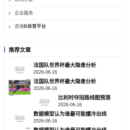
企业服务
咨询
B体育平台
推荐文章
法国队世界杯最大隐患分析
2026-06-16
法国队世界杯最大隐患分析
2026-06-16
比利时夺冠路线图预测
2026-06-16
数据模型认为谁最可能爆冷出线
2026-06-16