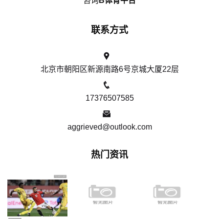
咨询
B体育平台
联系方式
北京市朝阳区新源南路6号京城大厦22层
17376507585
aggrieved@outlook.com
热门资讯