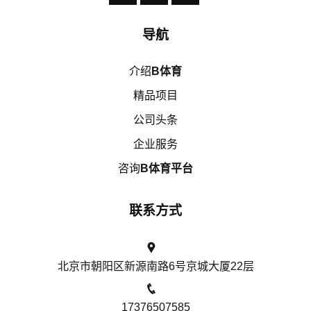
导航
介绍
B体育
精品项目
公司头条
企业服务
咨询
B体育平台
联系方式
北京市朝阳区新源南路6号京城大厦22层
17376507585