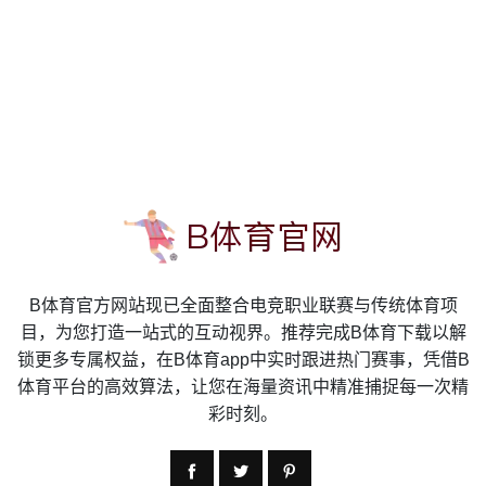
B体育官方网站现已全面整合电竞职业联赛与传统体育项
目，为您打造一站式的互动视界。推荐完成B体育下载以解
锁更多专属权益，在B体育app中实时跟进热门赛事，凭借B
体育平台的高效算法，让您在海量资讯中精准捕捉每一次精
彩时刻。