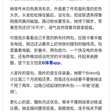
她穿件米白色高领毛衣，外面套了件剪裁利落的驼色
大衣，头发松松挽在脑后，没化妆，但皮肤透亮得像
刚做完晨间瑜伽。路过粉丝要签名，她停下脚步，笑
着签完还问“冷不冷”，语气自然得像邻居家姐姐。
可我低头看看自己手里的帆布托特包，拉链卡着半截
充电线，侧边还沾着早上赶地铁时蹭到的咖啡渍。包
里塞着电脑、折叠伞、两包纸巾、一个快没电的充电
宝，还有昨晚加班没吃完的半块面包。拎起来肩膀
酸，放下去又怕丢
B体育app
。
人家拎的是包，我拎的是生存装备。她那个Birkin估
计比我三个月房租还贵，而我还在纠结要不要换掉这
个用了两年、边角已经起球的帆布包——毕竟“还能
用”。
更扎心的是，魏秋月这状态，根本不像刚结束训练或
比赛。她走路时腰背挺直，肩膀放松，连手指关节都