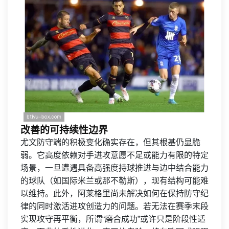
改善的可持续性边界
尤文防守端的积极变化确实存在，但其根基仍显脆
弱。它高度依赖对手进攻意愿不足或能力有限的特定
场景，一旦遭遇具备高强度持球推进与边中结合能力
的球队（如国际米兰或那不勒斯），现有结构可能难
以维持。此外，阿莱格里尚未解决如何在保持防守纪
律的同时激活进攻创造力的问题。若无法在赛季末段
实现攻守再平衡，所谓“磨合成功”或许只是阶段性适