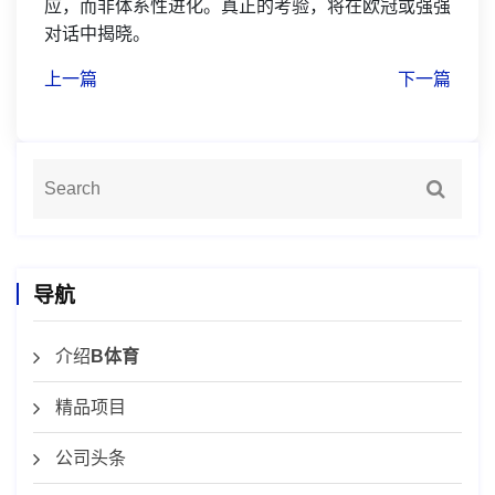
应，而非体系性进化。真正的考验，将在欧冠或强强
对话中揭晓。
上一篇
下一篇
导航
介绍
B体育
精品项目
公司头条