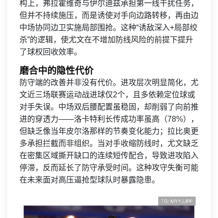
构上，弗拉霍维奇与伊尔迪兹承担第一线干扰任务，
但并不持续施压，而是诱使对手向边路转移，再由边
中场协同边卫实施局部围抢。这种“诱敌深入+局部绞
杀”的逻辑，使尤文在不增加防线风险的前提下提升
了球权回收效率。
磨合中的隐性代价
防守端的改善并非没有代价。进攻层次明显简化，尤
文近三场联赛运动战进球仅2个，且多依赖定位球或
对手失误。中场双后腰配置虽稳固，却削弱了向前推
进的穿透力——洛卡特利长传成功率虽高（78%），
但缺乏像当年皮尔洛那样的节奏变化能力；拉比奥更
多承担拦截而非组织。当对手收缩防线时，尤文缺乏
在密集区域撕开缺口的连续短传配合，导致进攻陷入
停滞，反而延长了防守承受时间。这种攻守失衡可能
在未来面对高压逼抢型球队时暴露隐患。