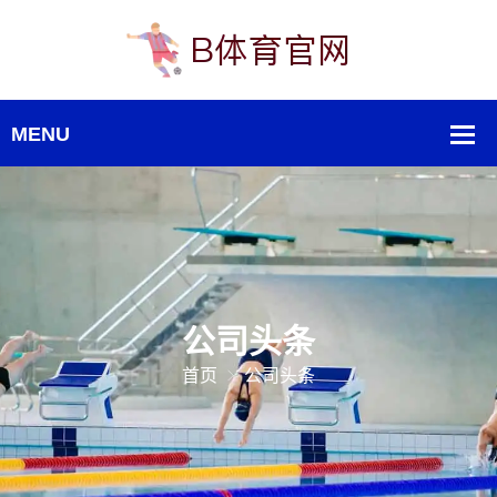
公司头条
首页
公司头条