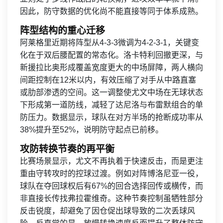
因此，防守数据的优化尚不能直接等同于体系成熟。
阵型结构的重心迁移
阿莱格里近期将阵型从4-3-3微调为4-2-3-1，关键变
化在于双后腰配置的常态化。洛卡特利回撤更深，与
新援拉比奥形成覆盖宽度更大的中场屏障，两人横向
间距控制在12米以内，有效压缩了对手从中路直塞
或肋部渗透的空间。这一调整使尤文中场在无球状态
下形成第一道防线，减轻了达尼洛与布雷默组合的单
防压力。数据显示，球队在对方半场的抢断成功率从
38%提升至52%，说明防守起点已前移。
攻防转换节奏的再平衡
比赛场景显示，尤文不再执着于快速反击，而是更注
重由守转攻时的控球过渡。例如对阵博洛尼亚一役，
球队在夺回球权后有67%的回合选择回传或横传，而
非直接长传找弗拉霍维奇。这种节奏控制虽牺牲部分
反击锐度，却避免了因仓促出球导致的二次丢球风