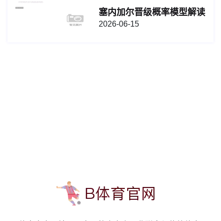
塞内加尔晋级概率模型解读
2026-06-15